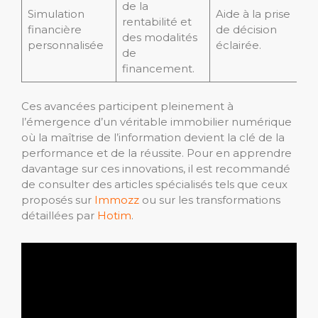
de la
Simulation
Aide à la prise
rentabilité et
financière
de décision
des modalités
personnalisée
éclairée.
de
financement.
Ces avancées participent pleinement à
l’émergence d’un véritable immobilier numérique
où la maîtrise de l’information devient la clé de la
performance et de la réussite. Pour en apprendre
davantage sur ces innovations, il est recommandé
de consulter des articles spécialisés tels que ceux
proposés sur
Immozz
ou sur les transformations
détaillées par
Hotim
.