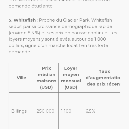
demande étudiante.
5. Whitefish
: Proche du Glacier Park, Whitefish
séduit par sa croissance démographique rapide
(environ 8,5 %) et ses prix en hausse continue. Les
loyers moyens y sont élevés, autour de 1 800
dollars, signe d’un marché locatif en très forte
demande.
Prix
Loyer
Taux
médian
moyen
Ville
d’augmentation
maisons
mensuel
des prix récent
(USD)
(USD)
Billings
250 000
1 100
6,5%