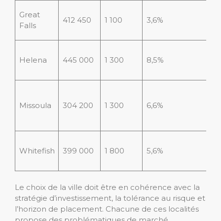
Great
412 450
1 100
3,6%
Falls
Helena
445 000
1 300
8,5%
Missoula
304 200
1 300
6,6%
Whitefish
399 000
1 800
5,6%
Le choix de la ville doit être en cohérence avec la
stratégie d’investissement, la tolérance au risque et
l’horizon de placement. Chacune de ces localités
propose des problématiques de marché