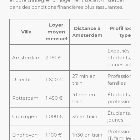
encore d’intégrer un logement social Amsterdam
dans des conditions financières plus rassurantes.
Loyer
Distance à
Profil locati
Ville
moyen
Amsterdam
type
mensuel
Expatriés,
Amsterdam
2 181 €
—
étudiants,
jeunes actifs
27 min en
Professionnel
Utrecht
1 600 €
train
familles
41 min en
Étudiants,
Rotterdam
1 450 €
train
professionnel
Étudiants,
Groningen
1 000 €
3h en train
jeunes
Professionnel
Eindhoven
1 100 €
1h30 en train
IT, familles