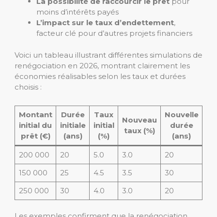
La possibilité de raccourcir le prêt
pour
moins d’intérêts payés
L’impact sur le taux d’endettement
,
facteur clé pour d’autres projets financiers
Voici un tableau illustrant différentes simulations de
renégociation en 2026, montrant clairement les
économies réalisables selon les taux et durées
choisis :
Montant
Durée
Taux
Nouvelle
Nouveau
Me
initial du
initiale
initial
durée
taux (%)
in
prêt (€)
(ans)
(%)
(ans)
200 000
20
5.0
3.0
20
1 
150 000
25
4.5
3.5
30
83
250 000
30
4.0
3.0
20
1 1
Les exemples confirment que la renégociation