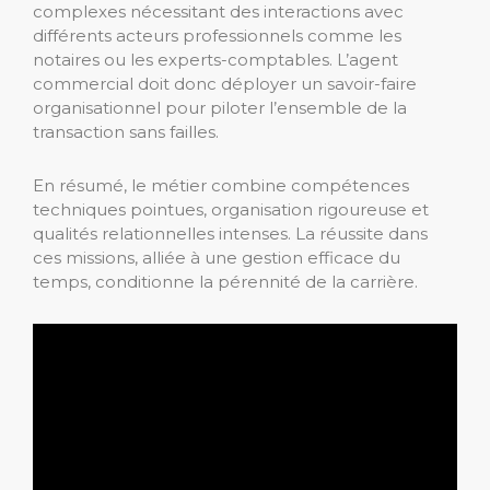
complexes nécessitant des interactions avec
différents acteurs professionnels comme les
notaires ou les experts-comptables. L’agent
commercial doit donc déployer un savoir-faire
organisationnel pour piloter l’ensemble de la
transaction sans failles.
En résumé, le métier combine compétences
techniques pointues, organisation rigoureuse et
qualités relationnelles intenses. La réussite dans
ces missions, alliée à une gestion efficace du
temps, conditionne la pérennité de la carrière.